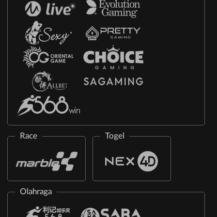
Race
Togel
Olahraga