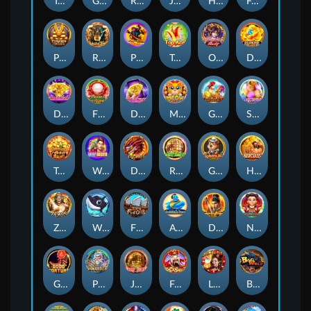
Top Ace 2
Gu Gu Gu2
Rave Jump
Jewel Luxury
Happy Rich Year
Fruit King
Pyramid Raider
Running Toro
Pig Of Luck
Top Ace
Oriental Beauty
Diamond Treasure
Disco Night
Flower Fortunes
Disco Night M
Meow
Gu Gu Gu 3
Six Candy
Treasure Bowl
Wolf Disco
Dragon Heart
Rave Jump 2
Gophers War
Hercules
Zeus
Water World
Fire Chibi
Aladdin's lamp
Detective Dee 2
Ne Zha Advent
Good Fortune
Poseidon
Jump High
Fa Cai Shen2
Lucky Boxes
Big Wolf