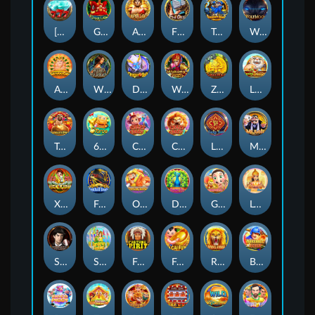
[777]
Great Lion
Apollo
Fire Chibi M
Treasure Island
Wolf Moon
Acrobatics
Wild Tarzan
Dragon Ball
WuKong&Peaches
Zuma Wild
Lucky Tigers
Treasure Pirate
6 Toros
Crazy Crazy 3
Crazy Crazy 2
Lucky Bats
Mr.Rich
Xiao Ne Zha
Football Boots
Oo Ga Cha Ka
Double Fly
Ganesha Jr.
Loy Krathong
Sherlock Holmes
Songkran Festival
Fortune Spirits
Fa Cai Fu Wa
Running Animals
Baseball Fever