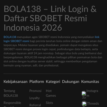
BOLA138 – Link Login &
Daftar SBOBET Resmi
Indonesia 2026
BOLA138
merupakan agen SBOBET resmi Indonesia yang menyediakan
link
login SBOBET resmi
bagi pecinta taruhan bola online dengan sistem aman dan
terpercaya. Melalui layanan yang disediakan, pemain dapat mengakses situs
SBOBET resmi dengan proses login cepat, perlindungan data berlapis, serta
dukungan layanan aktif 24 jam nonstop. Sebagai situs bola yang berlisensi dan
berpengalaman, BOLA138 menghadirkan berbagai pilihan permainan bola dan
slot online dengan kualitas server stabil, sehingga memberikan pengalaman
bermain yang nyaman, adil, dan profesional.
Kebijaksanaan
Platform
Kategori
Dukungan
Komunitas
Tentang
Promosi
Hot
Instagra
BOLA138
Games
m
Loyalty
Responsible
Slots
Threeds
Referral