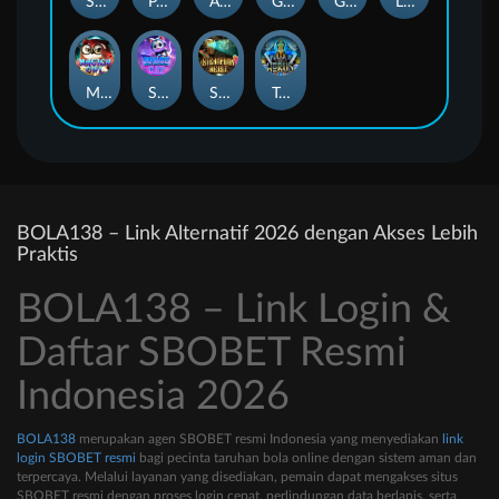
Speed Runner
PANDA BLESSING
A.I
Guan Yu
Guardian of Gold
Lumina Drift
Magica Owl
Space Cat
Steampunk Heist
Temple of Horus
BOLA138 – Link Alternatif 2026 dengan Akses Lebih
Praktis
BOLA138 – Link Login &
Daftar SBOBET Resmi
Indonesia 2026
BOLA138
merupakan agen SBOBET resmi Indonesia yang menyediakan
link
login SBOBET resmi
bagi pecinta taruhan bola online dengan sistem aman dan
terpercaya. Melalui layanan yang disediakan, pemain dapat mengakses situs
SBOBET resmi dengan proses login cepat, perlindungan data berlapis, serta