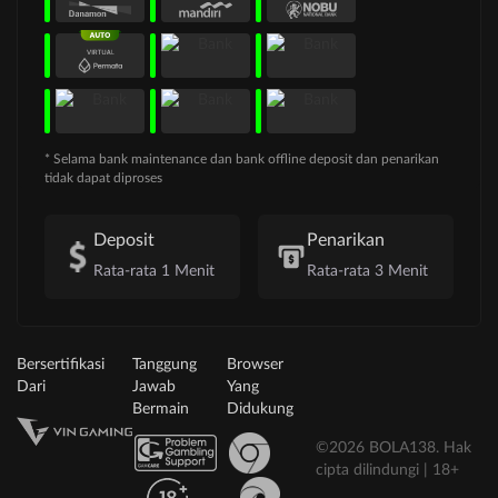
* Selama bank maintenance dan bank offline deposit dan penarikan
tidak dapat diproses
Deposit
Penarikan
Rata-rata 1 Menit
Rata-rata 3 Menit
Bersertifikasi
Tanggung
Browser
Dari
Jawab
Yang
Bermain
Didukung
©2026 BOLA138. Hak
cipta dilindungi | 18+