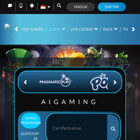
MASUK
DAFTAR
IDR
12,731,141,
HOT GAMES
SLOTS
LIVE CASINO
RACE
TOGEL
AIGAMING
SEMUA
PERMAINAN
SLOTS
TOP
20