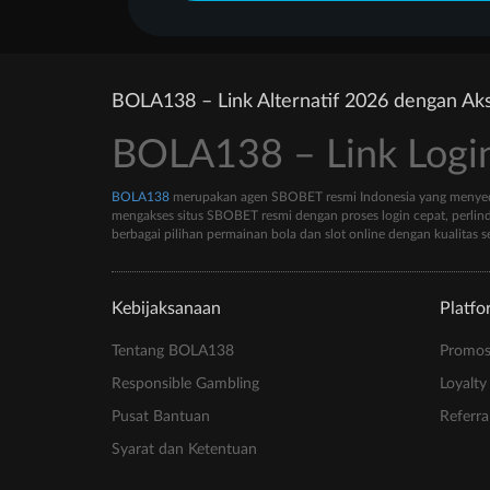
BOLA138 – Link Alternatif 2026 dengan Aks
BOLA138 – Link Logi
BOLA138
merupakan agen SBOBET resmi Indonesia yang menye
mengakses situs SBOBET resmi dengan proses login cepat, perlin
berbagai pilihan permainan bola dan slot online dengan kualitas 
Kebijaksanaan
Platfo
Tentang BOLA138
Promos
Responsible Gambling
Loyalty
Pusat Bantuan
Referra
Syarat dan Ketentuan