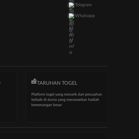
Telegram
Whatsapp
O
TARUHAN TOGEL
Platform togel yang menarik dari perusahan
terbaik di dunia yang menawarkan hadiah
kemenangan besar