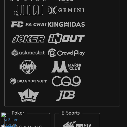
Poker
E-Sports