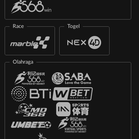
Race
Togel
Olahraga