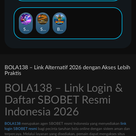
Spaceman
Slot88 High Flyer
Big Bass Crash
BOLA138 – Link Alternatif 2026 dengan Akses Lebih
Praktis
BOLA138 – Link Login &
Daftar SBOBET Resmi
Indonesia 2026
BOLA138
merupakan agen SBOBET resmi Indonesia yang menyediakan
link
login SBOBET resmi
bagi pecinta taruhan bola online dengan sistem aman dan
terpercaya. Melalui layanan yang disediakan, pemain dapat mengakses situs