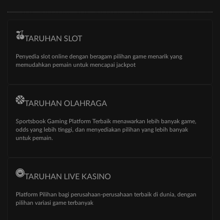
TARUHAN SLOT
Penyedia slot online dengan beragam pilihan game menarik yang
memudahkan pemain untuk mencapai jackpot
TARUHAN OLAHRAGA
Sportsbook Gaming Platform Terbaik menawarkan lebih banyak game,
odds yang lebih tinggi, dan menyediakan pilihan yang lebih banyak
untuk pemain.
TARUHAN LIVE KASINO
Platform Pilihan bagi perusahaan-perusahaan terbaik di dunia, dengan
pilihan variasi game terbanyak