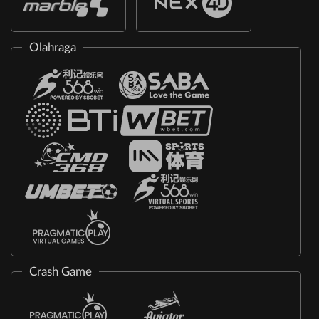
Olahraga
Crash Game