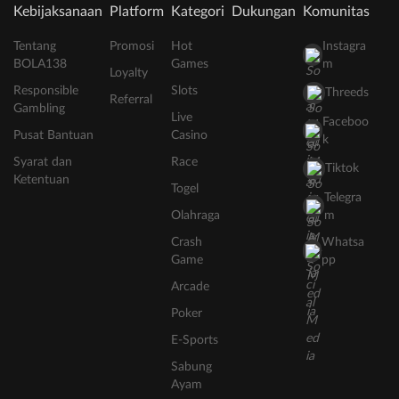
Kebijaksanaan
Platform
Kategori
Dukungan
Komunitas
Tentang
Promosi
Hot
Instagra
BOLA138
Games
m
Loyalty
Responsible
Slots
Threeds
Referral
Gambling
Live
Faceboo
Pusat Bantuan
Casino
k
Syarat dan
Race
Tiktok
Ketentuan
Togel
Telegra
Olahraga
m
Crash
Whatsa
Game
pp
Arcade
Poker
E-Sports
Sabung
Ayam