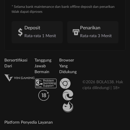
* Selama bank maintenance dan bank offline deposit dan penarikan
tidak dapat diproses
Deposit
Penarikan
Rata-rata 1 Menit
Rata-rata 3 Menit
Bersertifikasi
Tanggung
Browser
Dari
Jawab
Yang
Bermain
Didukung
©2026 BOLA138. Hak
cipta dilindungi | 18+
Platform Penyedia Layanan