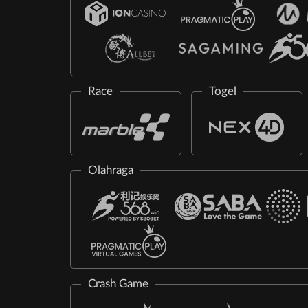
Race
Togel
Olahraga
Crash Game