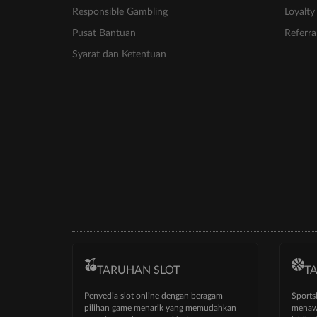
Responsible Gambling
Loyalty
Pusat Bantuan
Referra
Syarat dan Ketentuan
TARUHAN SLOT
T
Penyedia slot online dengan beragam
Sports
pilihan game menarik yang memudahkan
menawa