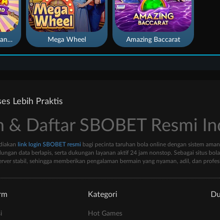
Sweet Bonanza Candyland
Mega Wheel
Amazing Baccarat
es Lebih Praktis
n & Daftar SBOBET Resmi In
diakan
link login SBOBET resmi
bagi pecinta taruhan bola online dengan sistem aman
dungan data berlapis, serta dukungan layanan aktif 24 jam nonstop. Sebagai situs b
server stabil, sehingga memberikan pengalaman bermain yang nyaman, adil, dan profes
rm
Kategori
Du
i
Hot Games